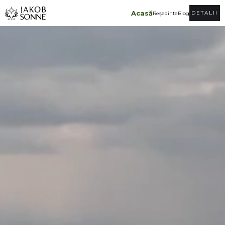
Acasă
DETALII
Reședințe
Blog